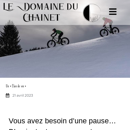
Aller
au
contenu
Un « Elan de vie »
21 avril 2023
Vous avez besoin d’une pause…