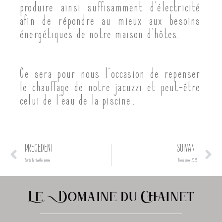
produire ainsi suffisamment d’électricité
afin de répondre au mieux aux besoins
énergétiques de notre maison d’hôtes.
Ce sera pour nous l’occasion de repenser
le chauffage de notre jacuzzi et peut-être
celui de l’eau de la piscine…
Précédent
Su
PRÉCÉDENT
SUIVANT
Soirée du réveillon animée
Bonne année 2025